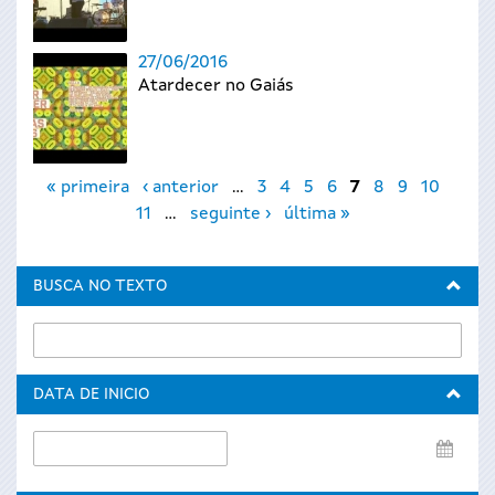
27/06/2016
Atardecer no Gaiás
Páxinas
« primeira
‹ anterior
…
3
4
5
6
7
8
9
10
11
…
seguinte ›
última »
BUSCA NO TEXTO
DATA DE INICIO
Data
de