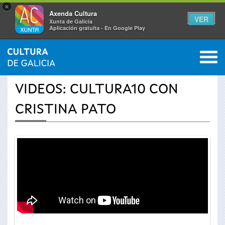
×
Axenda Cultura
VER
Xunta de Galicia
Aplicación gratuíta - En Google Play
Saltar al menú
M
INICIO
›
ACTUALIDADE
›
VÍDEOS
0
Vostede
VIDEOS: CULTURA10 CON
está
CRISTINA PATO
aquí