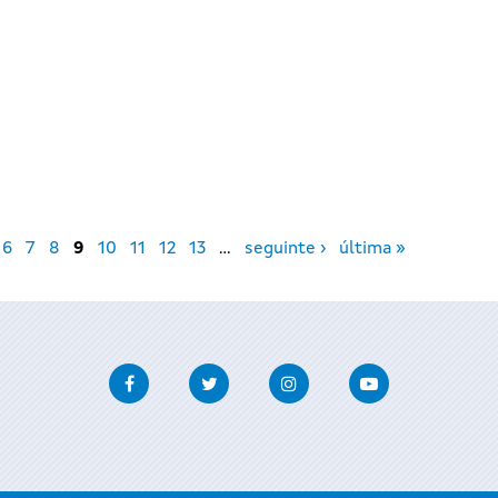
I
6
7
8
9
10
11
12
13
…
seguinte ›
última »
Facebook
Twitter
Instagram
Youtube