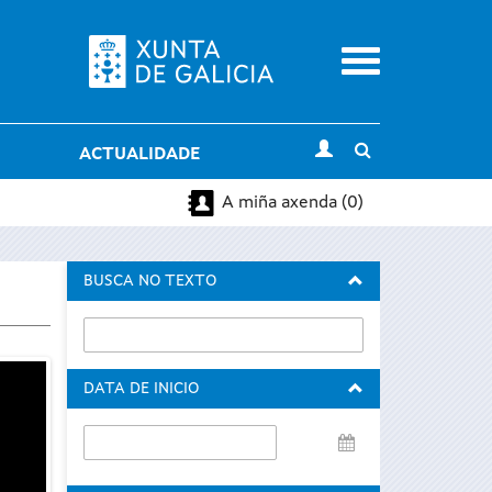
Menu
Toggle
ACTUALIDADE
search
A miña axenda (0)
BUSCA NO TEXTO
DATA DE INICIO
Data
de
inicio