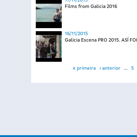
17/11/2015
Films from Galicia 2016
16/11/2015
Galicia Escena PRO 2015. ASÍ FO
Páxinas
« primeira
‹ anterior
…
5