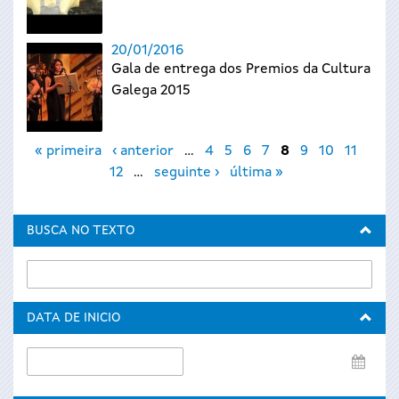
20/01/2016
Gala de entrega dos Premios da Cultura
Galega 2015
Páxinas
« primeira
‹ anterior
…
4
5
6
7
8
9
10
11
12
…
seguinte ›
última »
BUSCA NO TEXTO
DATA DE INICIO
Data
de