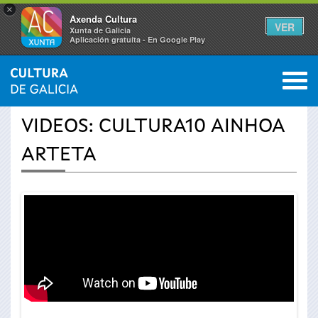
×
Axenda Cultura
VER
Xunta de Galicia
Aplicación gratuíta - En Google Play
Saltar al menú
M
INICIO
›
ACTUALIDADE
›
VÍDEOS
0
Vostede
VIDEOS: CULTURA10 AINHOA
está
ARTETA
aquí