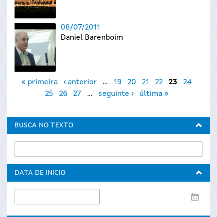
08/07/2011
Daniel Barenboim
Páxinas
« primeira
‹ anterior
…
19
20
21
22
23
24
25
26
27
…
seguinte ›
última »
BUSCA NO TEXTO
DATA DE INICIO
Data
de