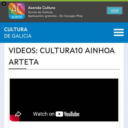
×
Axenda Cultura
VER
Xunta de Galicia
Aplicación gratuíta - En Google Play
Saltar al menú
M
INICIO
›
ACTUALIDADE
›
VÍDEOS
0
Vostede
VIDEOS: CULTURA10 AINHOA
está
ARTETA
aquí