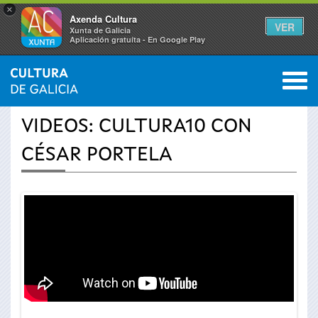
×
Axenda Cultura
VER
Xunta de Galicia
Aplicación gratuíta - En Google Play
Saltar al menú
M
INICIO
›
ACTUALIDADE
›
VÍDEOS
0
Vostede
VIDEOS: CULTURA10 CON
está
CÉSAR PORTELA
aquí