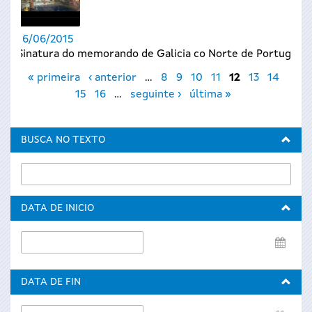
16/06/2015
Sinatura do memorando de Galicia co Norte de Portugal
Páxinas
« primeira
‹ anterior
…
8
9
10
11
12
13
14
15
16
…
seguinte ›
última »
BUSCA NO TEXTO
DATA DE INICIO
Data
de
inicio
DATA DE FIN