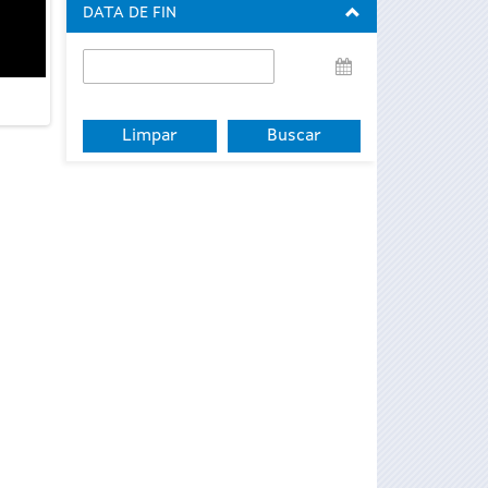
DATA DE FIN
Data
de
fin