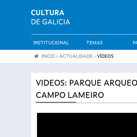
INSTITUCIONAL
TEMAS
P
Menú
INICIO
›
ACTUALIDADE
›
VÍDEOS
principal
Vostede
está
VIDEOS: PARQUE ARQUEO
CAMPO LAMEIRO
aquí