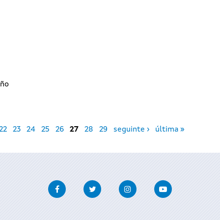
iño
22
23
24
25
26
27
28
29
seguinte ›
última »
Facebook
Twitter
Instagram
Youtube