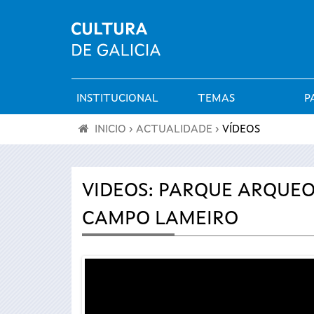
INSTITUCIONAL
TEMAS
P
Menú
INICIO
›
ACTUALIDADE
›
VÍDEOS
principal
Vostede
está
VIDEOS: PARQUE ARQUEO
CAMPO LAMEIRO
aquí