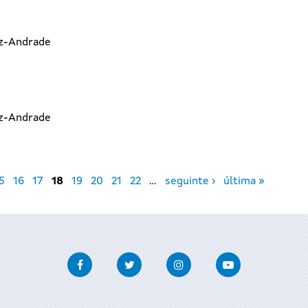
az-Andrade
az-Andrade
5
16
17
18
19
20
21
22
…
seguinte ›
última »
Facebook
Twitter
Instagram
Youtube