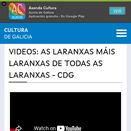
×
Axenda Cultura
VER
Xunta de Galicia
Aplicación gratuíta - En Google Play
Saltar al menú
M
INICIO
›
ACTUALIDADE
›
VÍDEOS
0
Vostede
VIDEOS: AS LARANXAS MÁIS
está
LARANXAS DE TODAS AS
aquí
LARANXAS - CDG