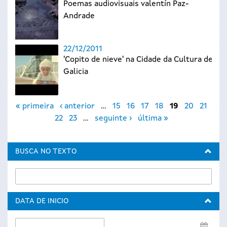
Poemas audiovisuais valentín Paz-
Andrade
22/12/2011
'Copito de nieve' na Cidade da Cultura de
Galicia
Páxinas
« primeira
‹ anterior
…
15
16
17
18
19
20
21
22
23
…
seguinte ›
última »
BUSCA NO TEXTO
DATA DE INICIO
Data