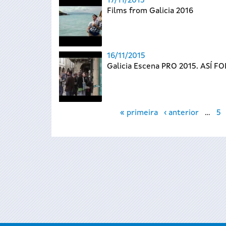
17/11/2015
Films from Galicia 2016
16/11/2015
Galicia Escena PRO 2015. ASÍ FO
Páxinas
« primeira
‹ anterior
…
5