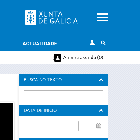
Menu
Toggle
ACTUALIDADE
search
A miña axenda (0)
BUSCA NO TEXTO
DATA DE INICIO
Data
de
inicio