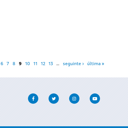
I
6
7
8
9
10
11
12
13
…
seguinte ›
última »
Facebook
Twitter
Instagram
Youtube