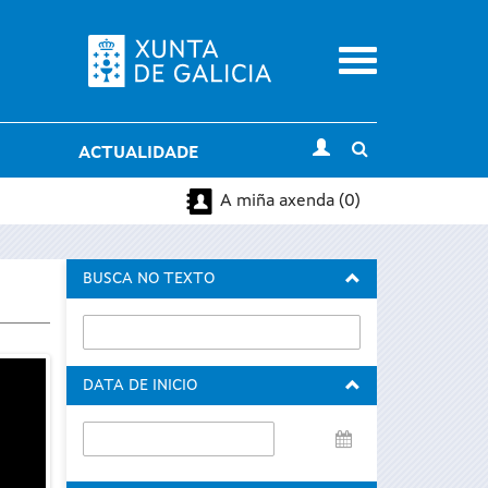
Menu
Toggle
ACTUALIDADE
search
A miña axenda (0)
BUSCA NO TEXTO
DATA DE INICIO
Data
de
inicio