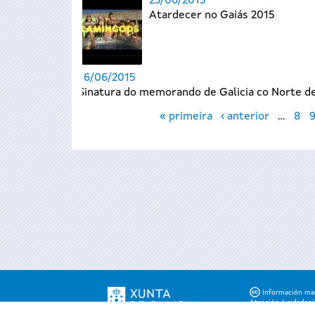
23/06/2015
Atardecer no Gaiás 2015
16/06/2015
Sinatura do memorando de Galicia co Norte d
Páxinas
« primeira
‹ anterior
…
8
Información mant
Atención á cidadaní