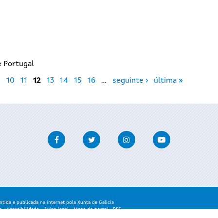
e Portugal
9
10
11
12
13
14
15
16
…
seguinte ›
última »
Facebook
Twitter
Instagram
Youtube
ida e publicada na internet pola Xunta de Galicia
a
-
Accesibilidade
-
Aviso legal
-
Mapa do portal
-
RSS