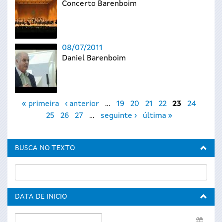
Concerto Barenboim
08/07/2011
Daniel Barenboim
Páxinas
« primeira
‹ anterior
…
19
20
21
22
23
24
25
26
27
…
seguinte ›
última »
BUSCA NO TEXTO
DATA DE INICIO
Data