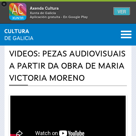
×
Axenda Cultura
VER
Xunta de Galicia
Aplicación gratuíta - En Google Play
Saltar al menú
M
INICIO
›
ACTUALIDADE
›
VÍDEOS
0
Vostede
VIDEOS: PEZAS AUDIOVISUAIS
está
A PARTIR DA OBRA DE MARIA
aquí
VICTORIA MORENO