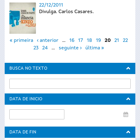
22/12/2011
Divulga. Carlos Casares.
Páxinas
« primeira
‹ anterior
…
16
17
18
19
20
21
22
23
24
…
seguinte ›
última »
BUSCA NO TEXTO
DATA DE INICIO
Data
de
inicio
DATA DE FIN