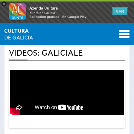
×
Axenda Cultura
VER
Xunta de Galicia
Aplicación gratuíta - En Google Play
Saltar al menú
M
INICIO
›
ACTUALIDADE
›
VÍDEOS
0
Vostede
VIDEOS: GALICIALE
está
aquí