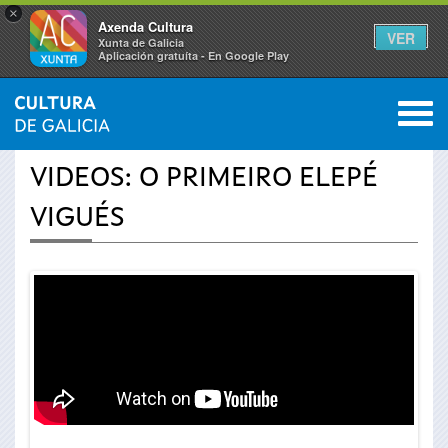
×
Axenda Cultura
VER
Xunta de Galicia
Aplicación gratuíta - En Google Play
Saltar al menú
M
INICIO
›
ACTUALIDADE
›
VÍDEOS
0
Vostede
VIDEOS: O PRIMEIRO ELEPÉ
está
VIGUÉS
aquí