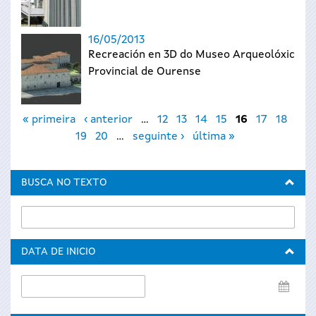
16/05/2013
Recreación en 3D do Museo Arqueolóxico
Provincial de Ourense
Páxinas
« primeira
‹ anterior
…
12
13
14
15
16
17
18
19
20
…
seguinte ›
última »
BUSCA NO TEXTO
DATA DE INICIO
Data
de