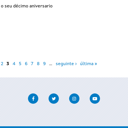
 o seu décimo aniversario
2
3
4
5
6
7
8
9
…
seguinte ›
última »
Facebook
Twitter
Instagram
Youtube