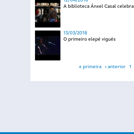
12/04/2018
A biblioteca Ánxel Casal celebra
13/03/2018
O primeiro elepé vigués
Páxinas
« primeira
‹ anterior
1