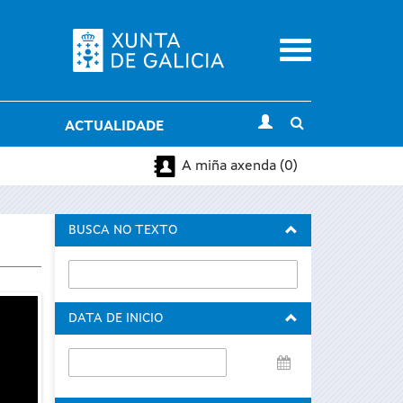
Menu
Toggle
ACTUALIDADE
search
A miña axenda (0)
BUSCA NO TEXTO
DATA DE INICIO
Data
de
inicio