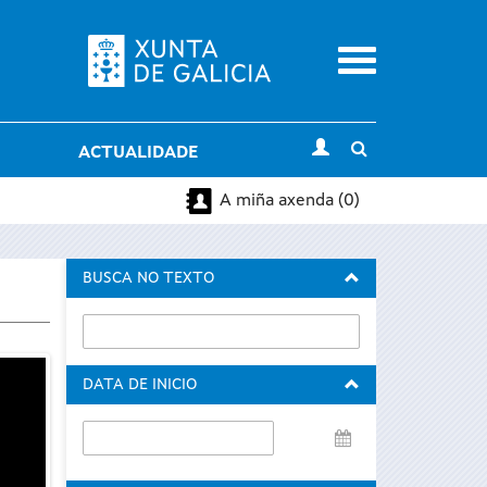
Menu
Toggle
ACTUALIDADE
search
A miña axenda (0)
BUSCA NO TEXTO
DATA DE INICIO
Data
de
inicio