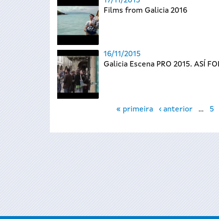
17/11/2015
Films from Galicia 2016
16/11/2015
Galicia Escena PRO 2015. ASÍ FO
Páxinas
« primeira
‹ anterior
…
5