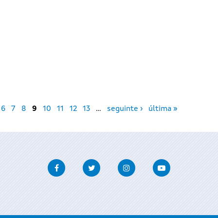
I
6
7
8
9
10
11
12
13
…
seguinte ›
última »
Facebook
Twitter
Instagram
Youtube