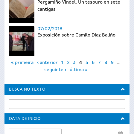
Pergamiño Vindel. Un tesouro en sete
cantigas
07/02/2018
Exposición sobre Camilo Díaz Baliño
Páxinas
« primeira
‹ anterior
1
2
3
4
5
6
7
8
9
…
seguinte ›
última »
BUSCA NO TEXTO
DATA DE INICIO
Data