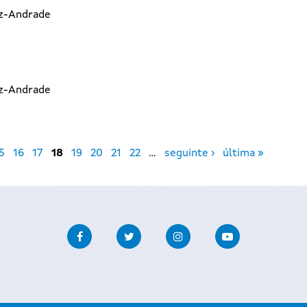
az-Andrade
az-Andrade
5
16
17
18
19
20
21
22
…
seguinte ›
última »
Facebook
Twitter
Instagram
Youtube