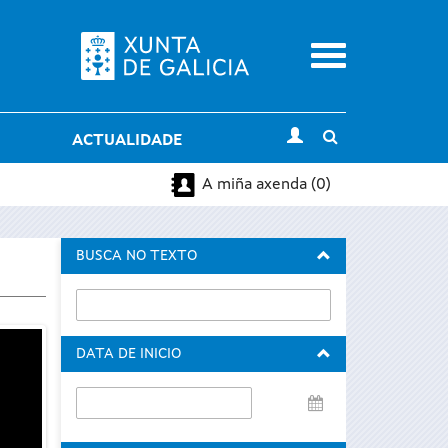
Menu
Toggle
ACTUALIDADE
search
A miña axenda (0)
BUSCA NO TEXTO
DATA DE INICIO
Data
de
inicio