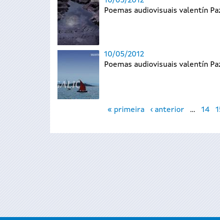
10/05/2012
Poemas audiovisuais valentín P
10/05/2012
Poemas audiovisuais valentín P
Páxinas
« primeira
‹ anterior
…
14
1