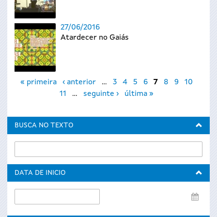
27/06/2016
Atardecer no Gaiás
Páxinas
« primeira
‹ anterior
…
3
4
5
6
7
8
9
10
11
…
seguinte ›
última »
BUSCA NO TEXTO
DATA DE INICIO
Data
de