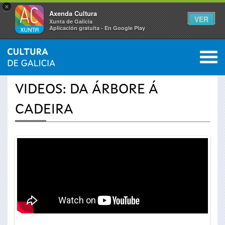
×
Axenda Cultura
VER
Xunta de Galicia
Aplicación gratuíta - En Google Play
Saltar al menú
M
INICIO
›
ACTUALIDADE
›
VÍDEOS
0
Vostede
VIDEOS: DA ÁRBORE Á
está
CADEIRA
aquí