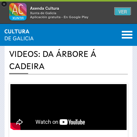
×
Axenda Cultura
VER
Xunta de Galicia
Aplicación gratuíta - En Google Play
Saltar al menú
M
INICIO
›
ACTUALIDADE
›
VÍDEOS
0
Vostede
VIDEOS: DA ÁRBORE Á
está
CADEIRA
aquí