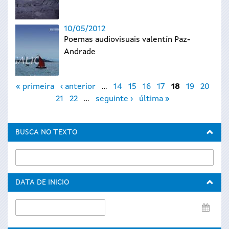
10/05/2012
Poemas audiovisuais valentín Paz-
Andrade
Páxinas
« primeira
‹ anterior
…
14
15
16
17
18
19
20
21
22
…
seguinte ›
última »
BUSCA NO TEXTO
DATA DE INICIO
Data
de