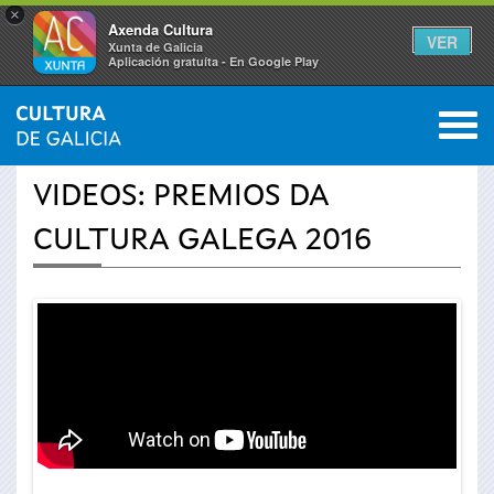
×
Axenda Cultura
VER
Xunta de Galicia
Aplicación gratuíta - En Google Play
Saltar al menú
M
INICIO
›
ACTUALIDADE
›
VÍDEOS
0
Vostede
VIDEOS: PREMIOS DA
está
CULTURA GALEGA 2016
aquí