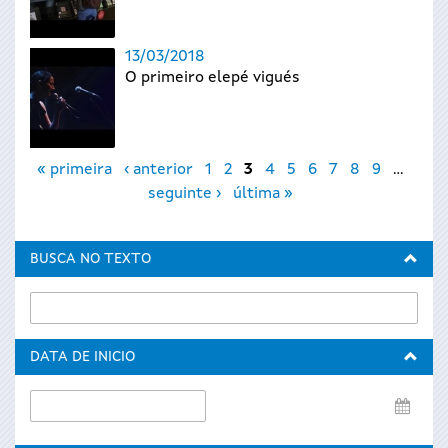
13/03/2018
O primeiro elepé vigués
Páxinas
« primeira
‹ anterior
1
2
3
4
5
6
7
8
9
…
seguinte ›
última »
BUSCA NO TEXTO
DATA DE INICIO
Data
de