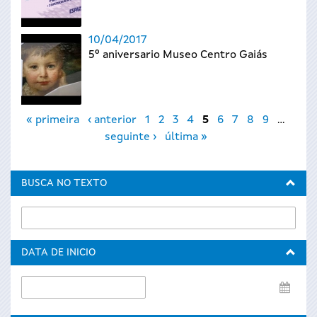
10/04/2017
5º aniversario Museo Centro Gaiás
Páxinas
« primeira
‹ anterior
1
2
3
4
5
6
7
8
9
…
seguinte ›
última »
BUSCA NO TEXTO
DATA DE INICIO
Data
de