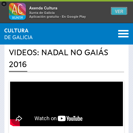
×
Axenda Cultura
VER
Xunta de Galicia
Aplicación gratuíta - En Google Play
Saltar al menú
M
INICIO
›
ACTUALIDADE
›
VÍDEOS
0
Vostede
VIDEOS: NADAL NO GAIÁS
está
2016
aquí