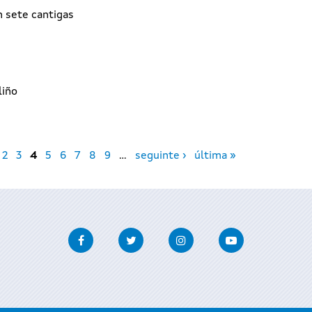
 sete cantigas
liño
2
3
4
5
6
7
8
9
…
seguinte ›
última »
Facebook
Twitter
Instagram
Youtube