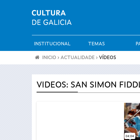
INSTITUCIONAL
TEMAS
P
Menú
INICIO
›
ACTUALIDADE
›
VÍDEOS
principal
Vostede
está
VIDEOS: SAN SIMON FIDDL
aquí