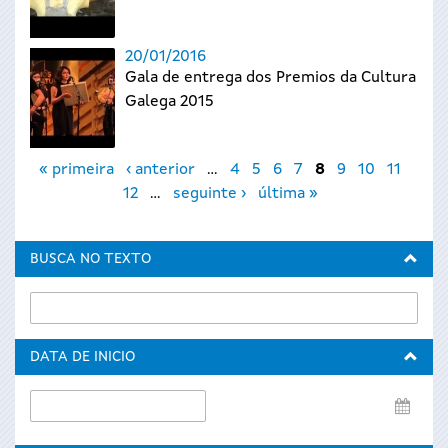
20/01/2016
Gala de entrega dos Premios da Cultura
Galega 2015
Páxinas
« primeira
‹ anterior
…
4
5
6
7
8
9
10
11
12
…
seguinte ›
última »
BUSCA NO TEXTO
DATA DE INICIO
Data
de