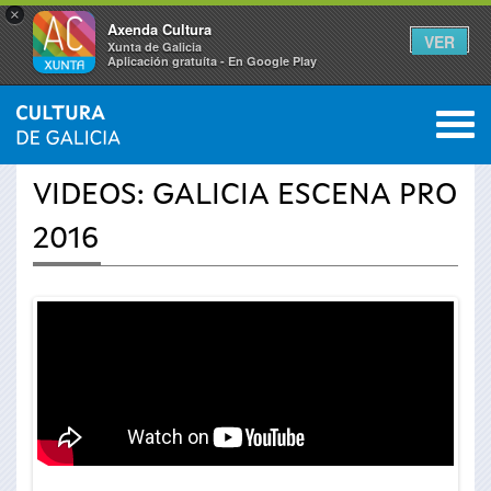
×
Axenda Cultura
VER
Xunta de Galicia
Aplicación gratuíta - En Google Play
Saltar al menú
M
INICIO
›
ACTUALIDADE
›
VÍDEOS
0
Vostede
VIDEOS: GALICIA ESCENA PRO
está
2016
aquí