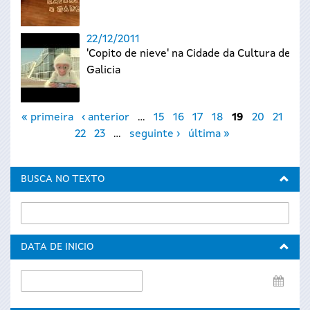
22/12/2011
'Copito de nieve' na Cidade da Cultura de
Galicia
Páxinas
« primeira
‹ anterior
…
15
16
17
18
19
20
21
22
23
…
seguinte ›
última »
BUSCA NO TEXTO
DATA DE INICIO
Data
de