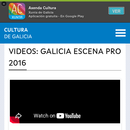
×
Axenda Cultura
VER
Xunta de Galicia
Aplicación gratuíta - En Google Play
Saltar al menú
M
INICIO
›
ACTUALIDADE
›
VÍDEOS
0
Vostede
VIDEOS: GALICIA ESCENA PRO
está
2016
aquí