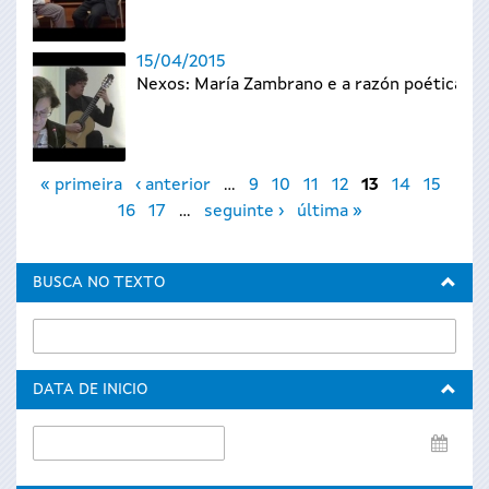
15/04/2015
Nexos: María Zambrano e a razón poética
Páxinas
« primeira
‹ anterior
…
9
10
11
12
13
14
15
16
17
…
seguinte ›
última »
BUSCA NO TEXTO
DATA DE INICIO
Data
de