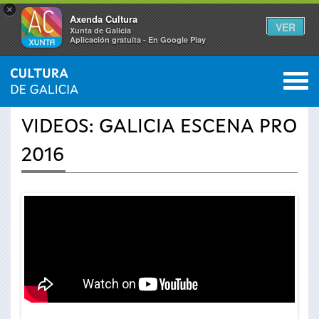
×
Axenda Cultura
VER
Xunta de Galicia
Aplicación gratuíta - En Google Play
Saltar al menú
M
INICIO
›
ACTUALIDADE
›
VÍDEOS
0
Vostede
VIDEOS: GALICIA ESCENA PRO
está
2016
aquí