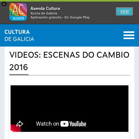
×
Axenda Cultura
VER
Xunta de Galicia
Aplicación gratuíta - En Google Play
Saltar al menú
M
INICIO
›
ACTUALIDADE
›
VÍDEOS
0
Vostede
VIDEOS: ESCENAS DO CAMBIO
está
2016
aquí