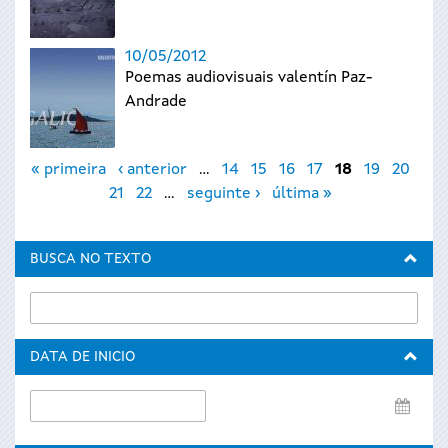
10/05/2012
Poemas audiovisuais valentín Paz-
Andrade
Páxinas
« primeira
‹ anterior
…
14
15
16
17
18
19
20
21
22
…
seguinte ›
última »
BUSCA NO TEXTO
DATA DE INICIO
Data
de