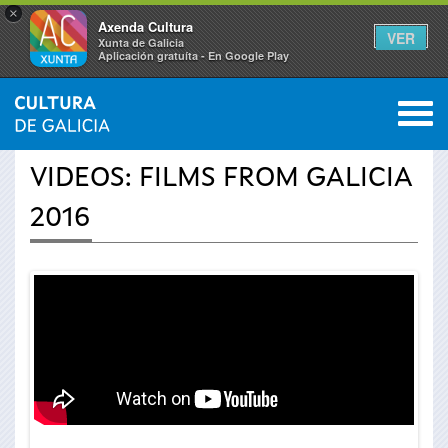
×
Axenda Cultura
VER
Xunta de Galicia
Aplicación gratuíta - En Google Play
Saltar al menú
M
INICIO
›
ACTUALIDADE
›
VÍDEOS
0
Vostede
VIDEOS: FILMS FROM GALICIA
está
2016
aquí