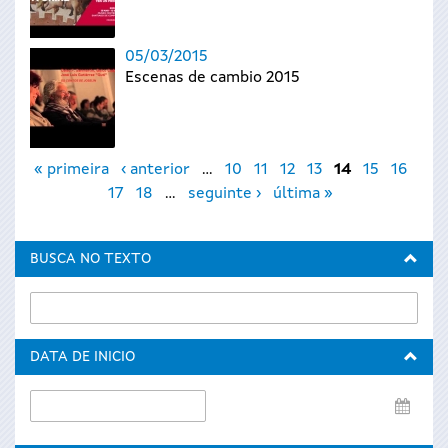
05/03/2015
Escenas de cambio 2015
Páxinas
« primeira
‹ anterior
…
10
11
12
13
14
15
16
17
18
…
seguinte ›
última »
BUSCA NO TEXTO
DATA DE INICIO
Data
de