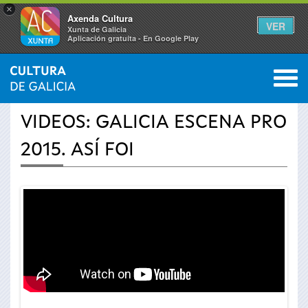
×
Axenda Cultura
VER
Xunta de Galicia
Aplicación gratuíta - En Google Play
Saltar al menú
M
INICIO
›
ACTUALIDADE
›
VÍDEOS
0
Vostede
VIDEOS: GALICIA ESCENA PRO
está
2015. ASÍ FOI
aquí