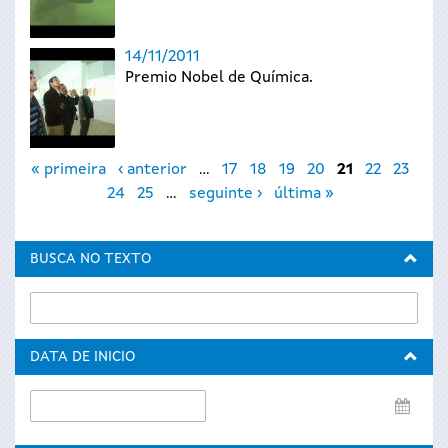
14/11/2011
Premio Nobel de Química.
Páxinas
« primeira
‹ anterior
…
17
18
19
20
21
22
23
24
25
…
seguinte ›
última »
BUSCA NO TEXTO
DATA DE INICIO
Data
de