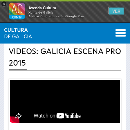
×
Axenda Cultura
VER
Xunta de Galicia
Aplicación gratuíta - En Google Play
Saltar al menú
M
INICIO
›
ACTUALIDADE
›
VÍDEOS
0
Vostede
VIDEOS: GALICIA ESCENA PRO
está
2015
aquí