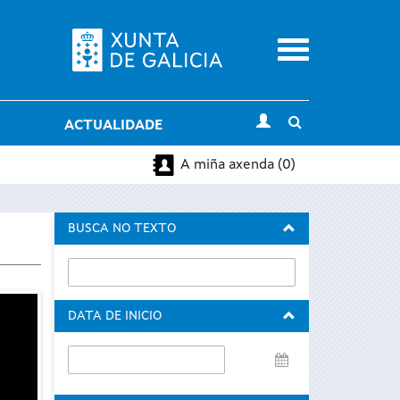
Menu
Toggle
ACTUALIDADE
search
A miña axenda (0)
BUSCA NO TEXTO
DATA DE INICIO
Data
de
inicio