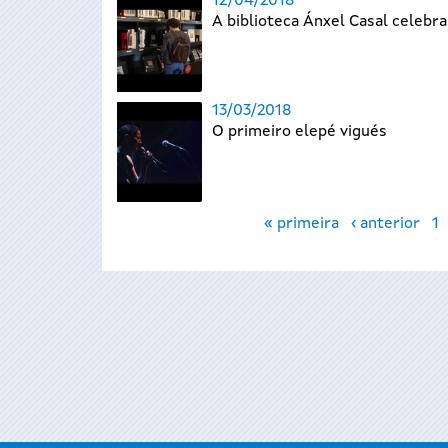
12/04/2018
A biblioteca Ánxel Casal celebra
13/03/2018
O primeiro elepé vigués
Páxinas
« primeira
‹ anterior
1