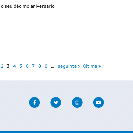
 o seu décimo aniversario
2
3
4
5
6
7
8
9
…
seguinte ›
última »
Facebook
Twitter
Instagram
Youtube