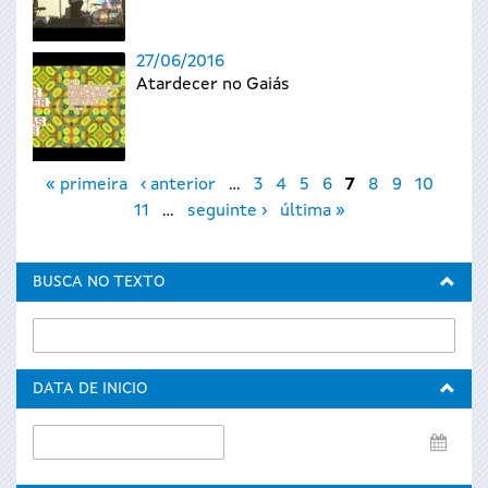
27/06/2016
Atardecer no Gaiás
Páxinas
« primeira
‹ anterior
…
3
4
5
6
7
8
9
10
11
…
seguinte ›
última »
BUSCA NO TEXTO
DATA DE INICIO
Data
de