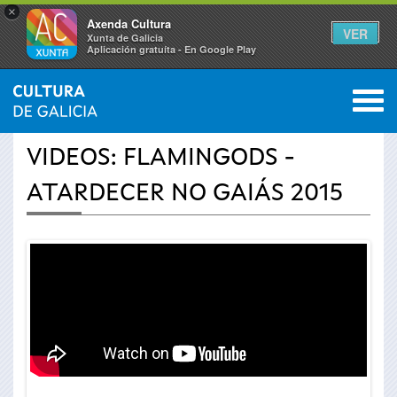
×
Axenda Cultura
VER
Xunta de Galicia
Aplicación gratuíta - En Google Play
Saltar al menú
M
INICIO
›
ACTUALIDADE
›
VÍDEOS
0
Vostede
VIDEOS: FLAMINGODS -
está
ATARDECER NO GAIÁS 2015
aquí