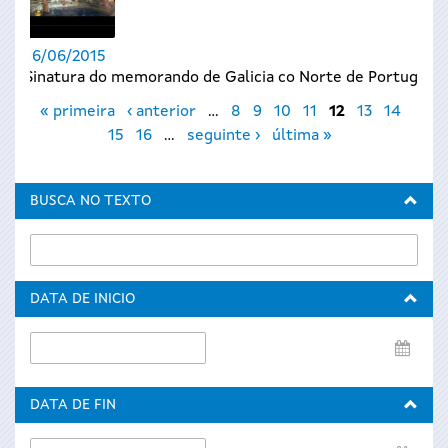
16/06/2015
Sinatura do memorando de Galicia co Norte de Portugal
Páxinas
« primeira
‹ anterior
…
8
9
10
11
12
13
14
15
16
…
seguinte ›
última »
BUSCA NO TEXTO
DATA DE INICIO
Data
de
inicio
DATA DE FIN