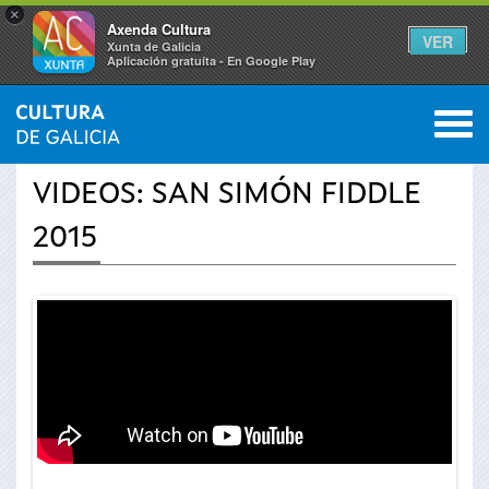
×
Axenda Cultura
VER
Xunta de Galicia
Aplicación gratuíta - En Google Play
Saltar al menú
M
INICIO
›
ACTUALIDADE
›
VÍDEOS
0
Vostede
VIDEOS: SAN SIMÓN FIDDLE
está
2015
aquí