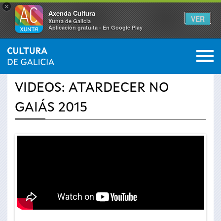
×
Axenda Cultura
VER
Xunta de Galicia
Aplicación gratuíta - En Google Play
Saltar al menú
M
INICIO
›
ACTUALIDADE
›
VÍDEOS
0
Vostede
VIDEOS: ATARDECER NO
está
GAIÁS 2015
aquí