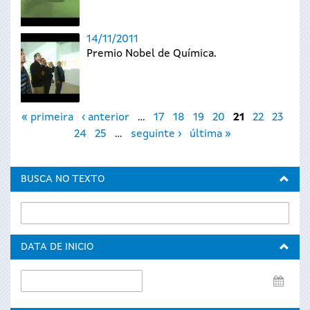
14/11/2011
Premio Nobel de Química.
Páxinas
« primeira
‹ anterior
…
17
18
19
20
21
22
23
24
25
…
seguinte ›
última »
BUSCA NO TEXTO
DATA DE INICIO
Data
de