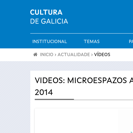
INSTITUCIONAL
TEMAS
P
Menú
INICIO
›
ACTUALIDADE
›
VÍDEOS
principal
Vostede
está
VIDEOS: MICROESPAZOS
2014
aquí