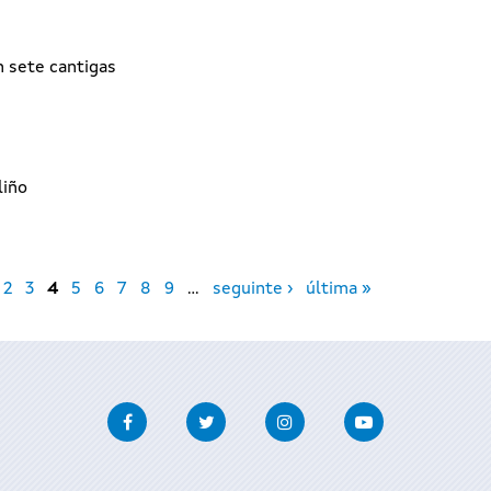
 sete cantigas
liño
2
3
4
5
6
7
8
9
…
seguinte ›
última »
Facebook
Twitter
Instagram
Youtube