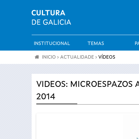
INSTITUCIONAL
TEMAS
P
Menú
INICIO
›
ACTUALIDADE
›
VÍDEOS
principal
Vostede
está
VIDEOS: MICROESPAZOS
2014
aquí