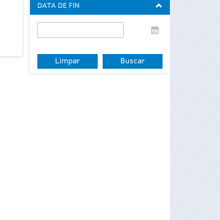
DATA DE FIN
Data
de
fin