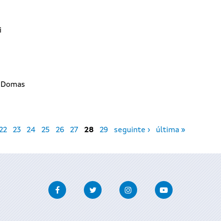
i
o-Domas
22
23
24
25
26
27
28
29
seguinte ›
última »
Facebook
Twitter
Instagram
Youtube