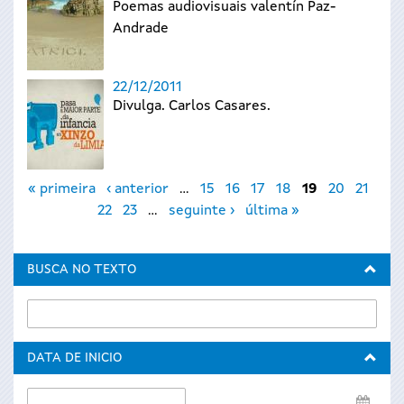
Poemas audiovisuais valentín Paz-
Andrade
22/12/2011
Divulga. Carlos Casares.
Páxinas
« primeira
‹ anterior
…
15
16
17
18
19
20
21
22
23
…
seguinte ›
última »
BUSCA NO TEXTO
DATA DE INICIO
Data