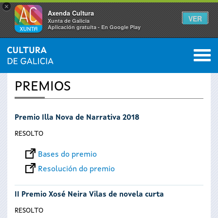
×
Axenda Cultura
VER
Xunta de Galicia
Aplicación gratuíta - En Google Play
Saltar al menú
M
INICIO
›
SERVIZOS
0
Vostede
PREMIOS
está
Premio Illa Nova de Narrativa 2018
aquí
RESOLTO
Bases do premio
Resolución do premio
II Premio Xosé Neira Vilas de novela curta
RESOLTO