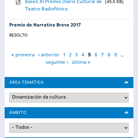
Bases XI Premio Diario Cultural de
45.5 KB
Teatro Radiofónico
Premio de Narrativa Breve 2017
RESOLTO
Páxinas
« primeira
‹ anterior
1
2
3
4
5
6
7
8
9
…
seguinte ›
última »
ÁREA TEMÁTICA
ÁMBITO