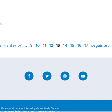
os
a
‹ anterior
…
9
10
11
12
13
14
15
16
17
seguinte ›
Facebook
Twitter
Instagram
Youtube
ida e publicada na internet pola Xunta de Galicia
a
-
Accesibilidade
-
Aviso legal
-
Mapa do portal
-
RSS