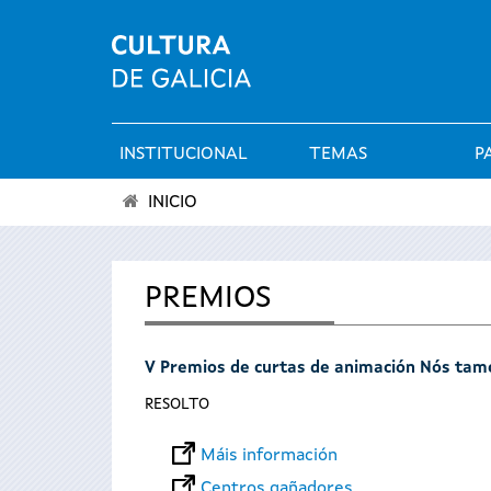
INSTITUCIONAL
TEMAS
P
Menú
INICIO
principal
Vostede
está
PREMIOS
aquí
V Premios de curtas de animación Nós ta
RESOLTO
Máis información
Centros gañadores