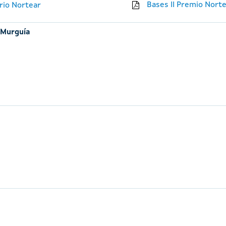
Bases II Premio Nort
ario Nortear
 Murguía