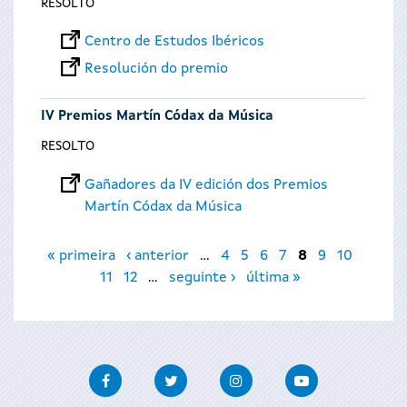
RESOLTO
Centro de Estudos Ibéricos
Resolución do premio
IV Premios Martín Códax da Música
RESOLTO
Gañadores da IV edición dos Premios
Martín Códax da Música
Páxinas
« primeira
‹ anterior
…
4
5
6
7
8
9
10
11
12
…
seguinte ›
última »
Facebook
Twitter
Instagram
Youtube