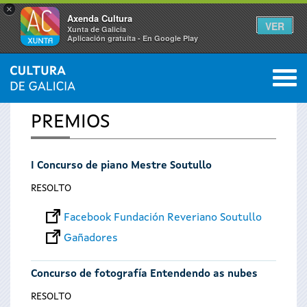
×
Axenda Cultura
VER
Xunta de Galicia
Aplicación gratuíta - En Google Play
Saltar al menú
M
INICIO
0
Vostede
PREMIOS
está
I Concurso de piano Mestre Soutullo
aquí
RESOLTO
Facebook Fundación Reveriano Soutullo
Gañadores
Concurso de fotografía Entendendo as nubes
RESOLTO