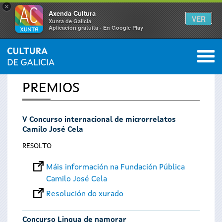
×
Axenda Cultura
VER
Xunta de Galicia
Aplicación gratuíta - En Google Play
Saltar al menú
M
INICIO
0
Vostede
PREMIOS
está
V Concurso internacional de microrrelatos
aquí
Camilo José Cela
RESOLTO
Máis información na Fundación Pública
Camilo José Cela
Resolución do xurado
Concurso Lingua de namorar