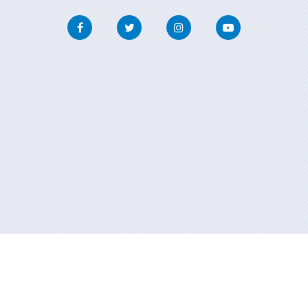
Facebook
Twitter
Instagram
Youtube
Información mantida e publicada na internet pola Xunta de Galicia