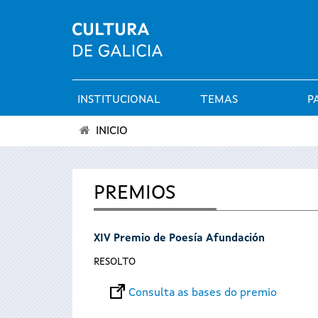
INSTITUCIONAL
TEMAS
P
Menú
INICIO
principal
Vostede
está
PREMIOS
aquí
XIV Premio de Poesía Afundación
RESOLTO
Consulta as bases do premio