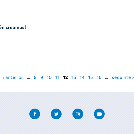
mén creamos!
‹ anterior
…
8
9
10
11
12
13
14
15
16
…
seguinte ›
Facebook
Twitter
Instagram
Youtube