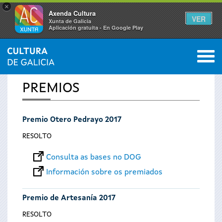
×
Axenda Cultura
VER
Xunta de Galicia
Aplicación gratuíta - En Google Play
Saltar al menú
M
INICIO
0
Vostede
PREMIOS
está
Premio Otero Pedrayo 2017
aquí
RESOLTO
Consulta as bases no DOG
Información sobre os premiados
Premio de Artesanía 2017
RESOLTO