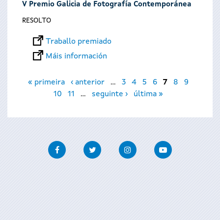
V Premio Galicia de Fotografía Contemporánea
RESOLTO
Traballo premiado
Máis información
Páxinas
« primeira
‹ anterior
…
3
4
5
6
7
8
9
10
11
…
seguinte ›
última »
Facebook
Twitter
Instagram
Youtube