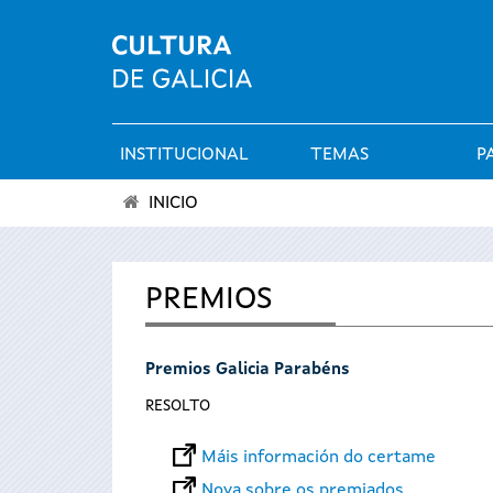
INSTITUCIONAL
TEMAS
P
Menú
INICIO
principal
Vostede
está
PREMIOS
aquí
Premios Galicia Parabéns
RESOLTO
Máis información do certame
Nova sobre os premiados