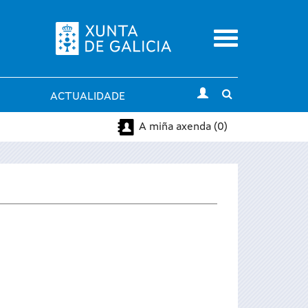
Menu
Toggle
ACTUALIDADE
search
A miña axenda (0)