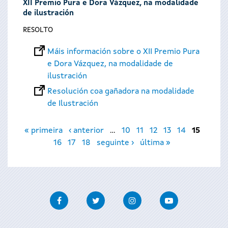
XII Premio Pura e Dora Vázquez, na modalidade
de ilustración
RESOLTO
Máis información sobre o XII Premio Pura
e Dora Vázquez, na modalidade de
ilustración
Resolución coa gañadora na modalidade
de Ilustración
Páxinas
« primeira
‹ anterior
…
10
11
12
13
14
15
16
17
18
seguinte ›
última »
Facebook
Twitter
Instagram
Youtube