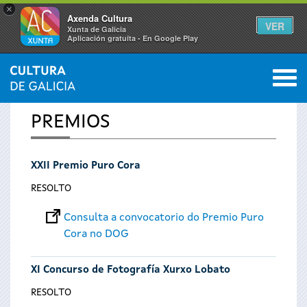
×
Axenda Cultura
VER
Xunta de Galicia
Aplicación gratuíta - En Google Play
Saltar al menú
M
INICIO
0
Vostede
PREMIOS
está
XXII Premio Puro Cora
aquí
RESOLTO
Consulta a convocatorio do Premio Puro
Cora no DOG
XI Concurso de Fotografía Xurxo Lobato
RESOLTO