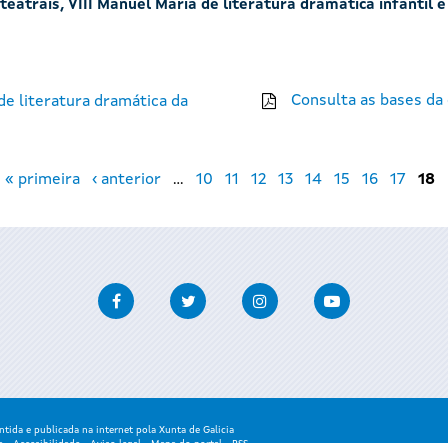
eatrais, VIII Manuel María de literatura dramática infantil e
Consulta as bases da
e literatura dramática da
« primeira
‹ anterior
…
10
11
12
13
14
15
16
17
18
Facebook
Twitter
Instagram
Youtube
ida e publicada na internet pola Xunta de Galicia
a
-
Accesibilidade
-
Aviso legal
-
Mapa do portal
-
RSS