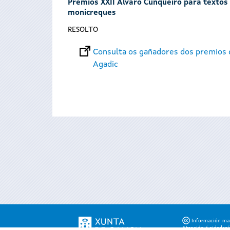
Premios XXII Álvaro Cunqueiro para textos t
monicreques
RESOLTO
Consulta os gañadores dos premios d
Agadic
Páxinas
Información mant
Atención á cidadaní