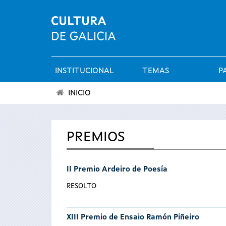
INSTITUCIONAL
TEMAS
P
Menú
INICIO
principal
Vostede
está
PREMIOS
aquí
II Premio Ardeiro de Poesía
RESOLTO
XIII Premio de Ensaio Ramón Piñeiro