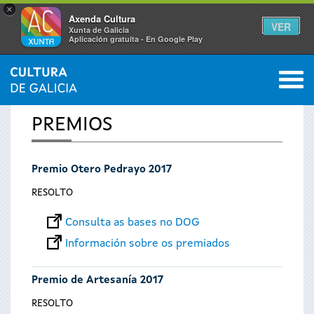
×
Axenda Cultura
VER
Xunta de Galicia
Aplicación gratuíta - En Google Play
Saltar al menú
M
INICIO
0
Vostede
PREMIOS
está
Premio Otero Pedrayo 2017
aquí
RESOLTO
Consulta as bases no DOG
Información sobre os premiados
Premio de Artesanía 2017
RESOLTO