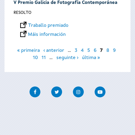
V Premio Galicia de Fotografía Contemporánea
RESOLTO
Traballo premiado
Máis información
Páxinas
« primeira
‹ anterior
…
3
4
5
6
7
8
9
10
11
…
seguinte ›
última »
Facebook
Twitter
Instagram
Youtube