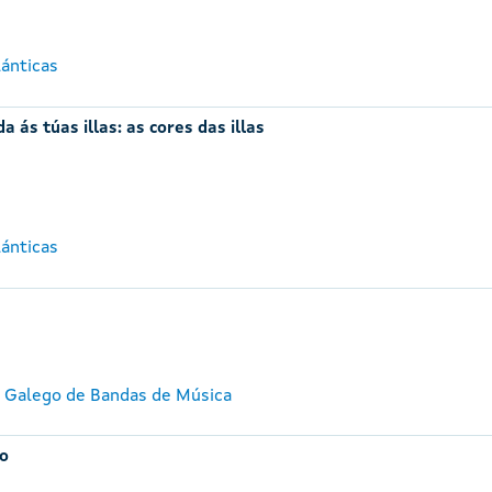
lánticas
a ás túas illas: as cores das illas
lánticas
e Galego de Bandas de Música
ro