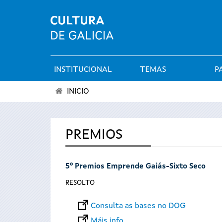
INSTITUCIONAL
TEMAS
P
Menú
INICIO
principal
Vostede
está
PREMIOS
aquí
5º Premios Emprende Gaiás-Sixto Seco
RESOLTO
Consulta as bases no DOG
Máis info