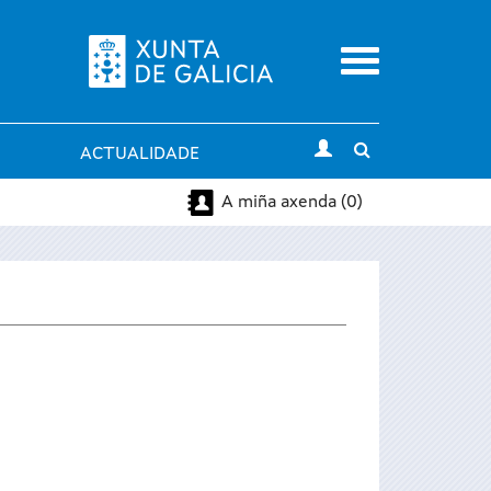
Menu
Toggle
ACTUALIDADE
search
A miña axenda (0)