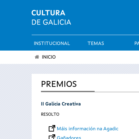
INSTITUCIONAL
TEMAS
P
Menú
INICIO
principal
Vostede
está
PREMIOS
aquí
II Galicia Creativa
RESOLTO
Máis información na Agadic
Gañadores