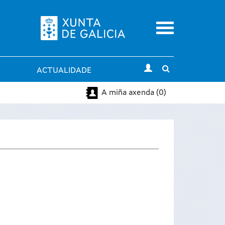
Menu
Toggle
ACTUALIDADE
search
A miña axenda (0)