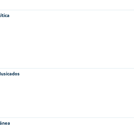
ítica
Musicados
ránea