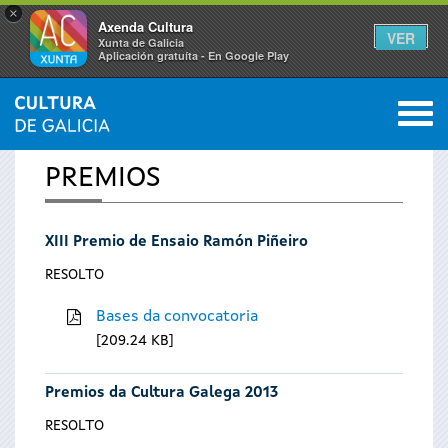
×
Axenda Cultura
VER
Xunta de Galicia
Aplicación gratuíta - En Google Play
Saltar al menú
M
INICIO
0
Vostede
PREMIOS
está
XIII Premio de Ensaio Ramón Piñeiro
aquí
RESOLTO
Bases da convocatoria
209.24 KB
Premios da Cultura Galega 2013
RESOLTO