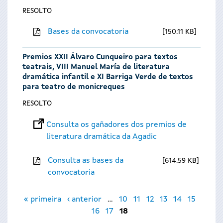
RESOLTO
Bases da convocatoria
150.11 KB
Premios XXII Álvaro Cunqueiro para textos
teatrais, VIII Manuel María de literatura
dramática infantil e XI Barriga Verde de textos
para teatro de monicreques
RESOLTO
Consulta os gañadores dos premios de
literatura dramática da Agadic
Consulta as bases da
614.59 KB
convocatoria
Páxinas
« primeira
‹ anterior
…
10
11
12
13
14
15
16
17
18